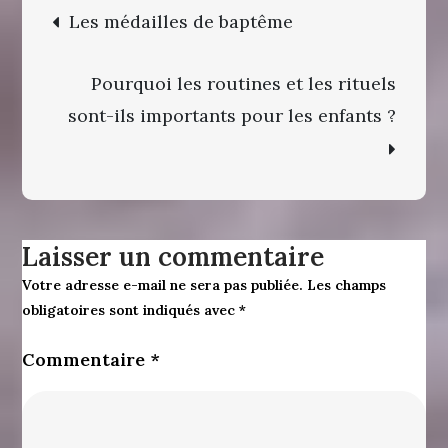
Navigation
nécessair
Les médailles de baptême
à
de
la
Pourquoi les routines et les rituels
l’article
préparati
sont-ils importants pour les enfants ?
d’un
accouch
sans
douleur
Laisser un commentaire
Votre adresse e-mail ne sera pas publiée.
Les champs
obligatoires sont indiqués avec
*
Commentaire
*