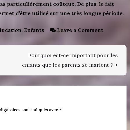
as particulièrement coûteux. De plus, le fait
permet d’être utilisé sur une très longue période.
on
ducation
,
Enfants
Leave a Comment
Pourquoi
acheter
Pourquoi est-ce important pour les
du
enfants que les parents se marient ?
matériel
Montessor
pour
son
enfant ?
ligatoires sont indiqués avec
*