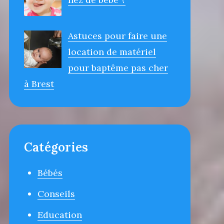
Astuces pour faire une
location de matériel
pour baptême pas cher
à Brest
Catégories
Bébés
Conseils
Education