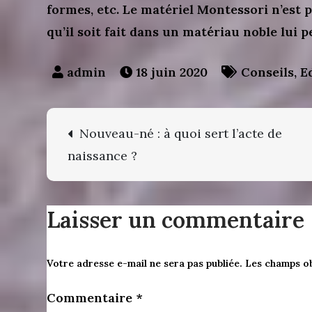
formes, etc. Le matériel Montessori n’est p
qu’il soit fait dans un matériau noble lui 
18 juin 2020
Conseils
,
E
Navigation
Nouveau-né : à quoi sert l’acte de
naissance ?
de
l’article
Laisser un commentaire
Votre adresse e-mail ne sera pas publiée.
Les champs ob
Commentaire
*