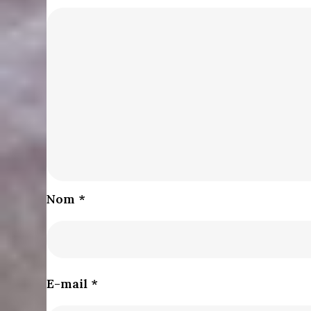
Nom
*
E-mail
*